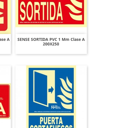
ase A
SENSE SORTIDA PVC 1 Mm Clase A
Vista rápida

200X250