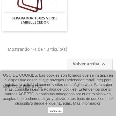
SEPARADOR 16X25 VERDE
EMBELLECEDOR
Mostrando 1-1 de 1 artículo(s)
Volver arriba

USO DE COOKIES. Las cookies son ficheros que se instalan en
el dispositivo desde el que navegas (ordenador, móvil, etc) para
registrar tu actividad cuando visitas esta página web. Para saber
NUESTRA EMPRESA

más, consulta nuestra Política de Cookies. Entendemos que si
marcas ACEPTO o continúas navegando por nuestro sitio web,
aceptas que podamos alojar y utilizar estos tipos de cookies en el
dispositivo desde el que navegas.
Más información
aceptar